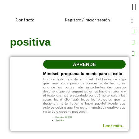
Contacto
Registro / Iniciar sesión
positiva
APRENDE
Mindset, programa tu mente para el éxito
Cuando hablamos de mindset, hablamos de algo
que muy pocas personas conocen y, de hecho, es
una de las partes más importantes de nuestro
desarrollo que conseguirá guiarnos hacia el triunfo y
el éxito. ¿Te has preguntado por qué no te salen las
cosas bien? ¿Por qué todos los proyectos que te
ilusionan no te llevan a buen puerto? Puede que
esto se deba a que tienes un mindset negativo que
no te deja crecer y prosperar.
Diciembre 14, 2022
9:06 Am
Leer más...