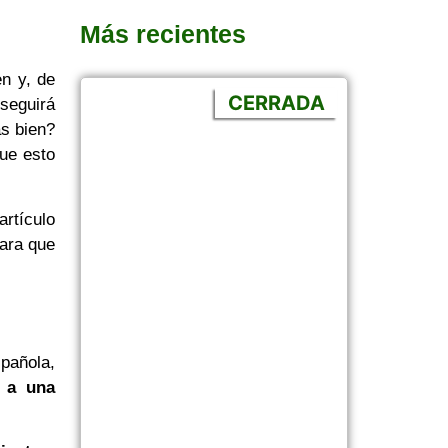
Más recientes
n y, de
CERRADA
seguirá
as bien?
que esto
rtículo
para que
pañola,
a a una