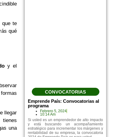
cindible
 que te
brás qué
do
y el
observar
CONVOCATORIAS
s formas
Emprende País: Convocatorias al
programa
Febrero 5, 2024
e llegar
10:14 Am
 tienes
Si usted es un emprendedor de alto impacto
y está buscando un acompañamiento
gas una
estratégico para incrementar los márgenes y
rentabilidad de su empresa, la convocatoria