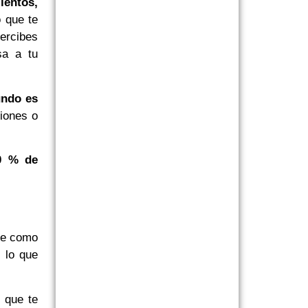
ientos,
 que te
percibes
sa a tu
undo es
iones o
90 % de
be como
o lo que
 que te