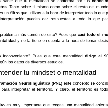
 saber que tu mentalidad se conforma por tus
conocim
ntos
. Tanto sobre ti mismo como sobre el resto del mundo
 es un
filtro
que utilizas a la hora de interpretar todo lo que 
interpretación puedes dar respuestas a todo lo que pa
el problema más común de esto? Pues que
casi todo el m
ntalidad
y no la tiene en cuenta a la hora de tomar decis
o inconveniente? Pues que esta mentalidad
dirige el 
ún los datos de diversos estudios.
ntender tu mindset o mentalidad
ramación Neurolingüística (PNL)
este concepto se conci
ara interpretar el territorio. Y claro, el territorio es tod
ito
es muy importante que tengas una mentalidad abierta