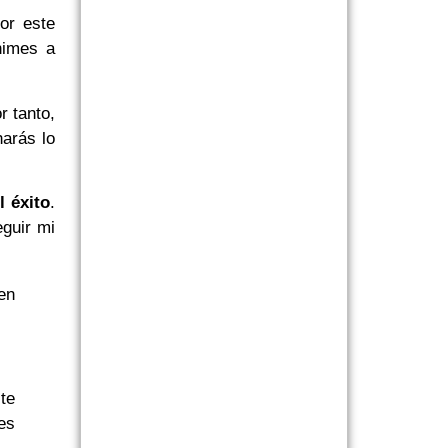
or este
nimes a
r tanto,
arás lo
l éxito
.
guir mi
en
te
es