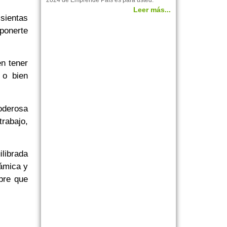
2024 de Emprende País es para usted.
Leer más...
sientas
ponerte
n tener
 o bien
oderosa
trabajo,
ilibrada
námica y
pre que