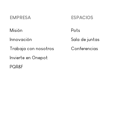
EMPRESA
ESPACIOS
Misión
Pots
Innovación
Sala de juntas
Trabaja con nosotros
Conferencias
Invierte en Onepot
PQR&F
Llamar:
+57 (321) 273-2321
Escribir a Whatsapp: +57 (321) 273-2321
Onepot.
Carrera 16 # 55 - 09
Bogotá D.C
Privacidad
Términos y condiciones
Copyright © 2022 Onepot. Todos los