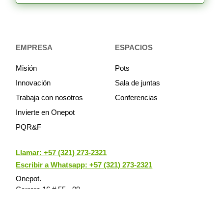
EMPRESA
ESPACIOS
Misión
Pots
Innovación
Sala de juntas
Trabaja con nosotros
Conferencias
Invierte en Onepot
PQR&F
Llamar:
+57 (321) 273-2321
Escribir a Whatsapp: +57 (321) 273-2321
Onepot.
Carrera 16 # 55 - 09
Bogotá D.C