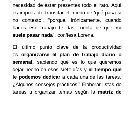
necesidad de estar presentes todo el rato. Aquí
es importante transitar el miedo de ‘qué pasa si
no contesto’, “porque, irónicamente, cuando
haces ese trabajo te das cuenta de que
no
suele pasar nada
”, confiesa Lorena.
El último punto clave de la productividad
es
organizarse el plan de trabajo diario o
semanal,
sabiendo qué es lo que queremos
dejar hecho en esos siete días y
el tiempo que
le podemos dedicar
a cada una de las tareas.
¿Algunos consejos prácticos? Elaborar listas de
tareas u organizar temas según la
matriz de
Eisenhower:
urgente/no urgente; importante/no
importante. Y siempre conviene recordarse
que
es imposible llegar a todo,
por lo que lo
mejor será fijarse metas realistas teniendo en
cuenta un
margen de error por los