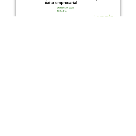
éxito empresarial
Octubre 10, 2023
12:04 Pm
Leer más...
APRENDE
Cursos gratuitos para fortalecer a los
emprendedores
Septiembre 27, 2023
11:27 Am
Leer más...
EMPRESA
ESPACIOS
Misión
Pots
Innovación
Sala de juntas
Trabaja con nosotros
Conferencias
Invierte en Onepot
PQR&F