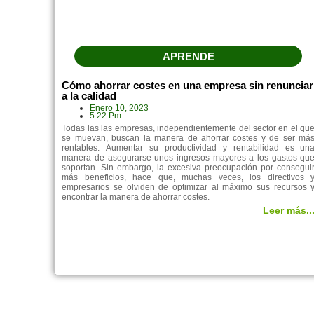
APRENDE
Cómo ahorrar costes en una empresa sin renunciar
a la calidad
Enero 10, 2023
5:22 Pm
Todas las las empresas, independientemente del sector en el qu
se muevan, buscan la manera de ahorrar costes y de ser má
rentables. Aumentar su productividad y rentabilidad es un
manera de asegurarse unos ingresos mayores a los gastos qu
soportan. Sin embargo, la excesiva preocupación por consegui
más beneficios, hace que, muchas veces, los directivos 
empresarios se olviden de optimizar al máximo sus recursos 
encontrar la manera de ahorrar costes.
Leer más..