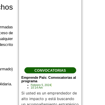
chos
ormadas
oceso de
alquier
escrito
 armado)
CONVOCATORIAS
Emprende País: Convocatorias al
programa
idaria.
Febrero 5, 2024
10:14 Am
Si usted es un emprendedor de
alto impacto y está buscando
un acompañamiento estratégico