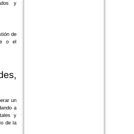
cados y
tión de
te o el
des,
erar un
dando a
tales y
lo de la