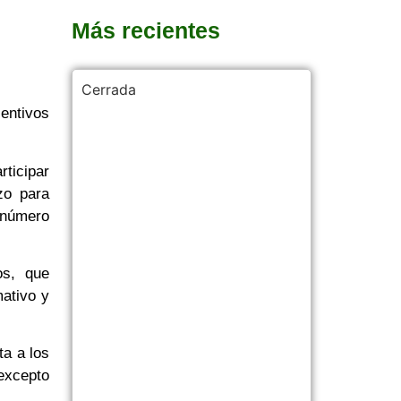
Más recientes
Cerrada
entivos
rticipar
zo para
 número
os, que
ativo y
ta a los
excepto