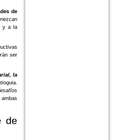
des de
enezcan
 y a la
ductivas
rán ser
ial, la
ioquia,
esafíos
e ambas
e de