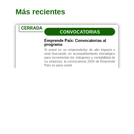
Más recientes
CERRADA
CONVOCATORIAS
Emprende País: Convocatorias al
programa
Si usted es un emprendedor de alto impacto y
está buscando un acompañamiento estratégico
para incrementar los márgenes y rentabilidad de
su empresa, la convocatoria 2024 de Emprende
País es para usted.
Febrero 5, 2024
10:14 Am
Leer más...
NOTICIAS
Cultura innovadora: marca para el
éxito empresarial
Octubre 10, 2023
12:04 Pm
Leer más...