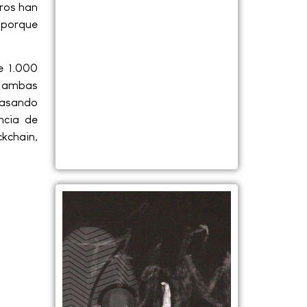
tros han
 porque
e 1.000
 ambas
 pasando
ncia de
kchain,