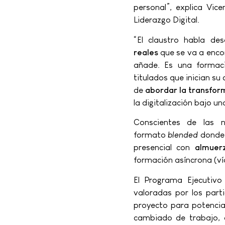
personal”, explica Vic
Liderazgo Digital.
“El claustro habla de
reales
que se va a encon
añade. Es una formaci
titulados que inician su
de
abordar la transfor
la digitalización bajo u
Conscientes de las 
formato
blended
donde 
presencial con
almuer
formación asíncrona (víd
El Programa Ejecutivo
valoradas por los parti
proyecto para potencia
cambiado de trabajo, 