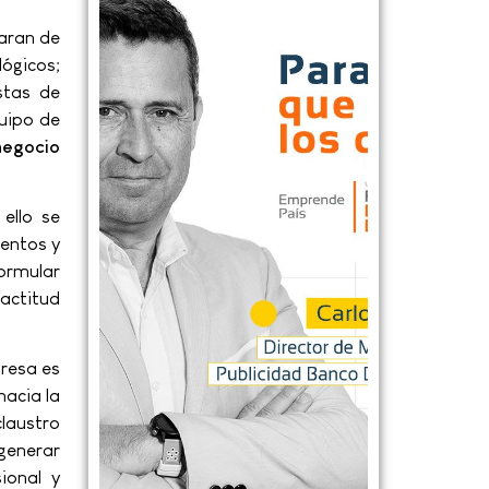
paran de
lógicos;
stas de
uipo de
 negocio
ello se
entos y
formular
 actitud
resa es
hacia la
laustro
generar
ional y