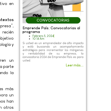
tivo en
ntextos
CONVOCATORIAS
mpresa”,
Emprende País: Convocatorias al
programa
 recién
Febrero 5, 2024
objetivo
10:14 Am
Si usted es un emprendedor de alto impacto
ología y
y está buscando un acompañamiento
estratégico para incrementar los márgenes
y rentabilidad de su empresa, la
convocatoria 2024 de Emprende País es para
ren un
usted.
Leer más...
la parte
ando la
tas más
pora un
nos han
n otros