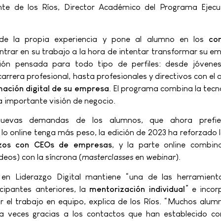
ente de los Ríos, Director Académico del Programa Ejecu
sde la propia experiencia y pone al alumno en los
co
trar en su trabajo a la hora de intentar transformar su e
ón pensada para todo tipo de perfiles: desde jóvenes
 carrera profesional, hasta profesionales y directivos con el 
mación digital de su empresa
. El programa combina la tecn
na importante visión de negocio.
nuevas demandas de los alumnos, que ahora prefie
lo online tenga más peso, la edición de 2023 ha reforzado 
zos con CEOs de empresas
, y la parte online combin
eos) con la síncrona (
masterclasses
en
webinar
).
 en Liderazgo Digital mantiene “una de las herramien
cipantes anteriores, la
mentorización individual
” e incor
r el trabajo en equipo, explica de los Ríos. “Muchos alum
a veces gracias a los contactos que han establecido co