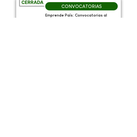
CERRADA
CONVOCATORIAS
Emprende País: Convocatorias al
programa
Si usted es un emprendedor de alto impacto y
está buscando un acompañamiento estratégico
para incrementar los márgenes y rentabilidad de
su empresa, la convocatoria 2024 de Emprende
País es para usted.
Febrero 5, 2024
10:14 Am
Leer más...
NOTICIAS
Cultura innovadora: marca para el
éxito empresarial
Octubre 10, 2023
12:04 Pm
Leer más...
APRENDE
Cursos gratuitos para fortalecer a los
emprendedores