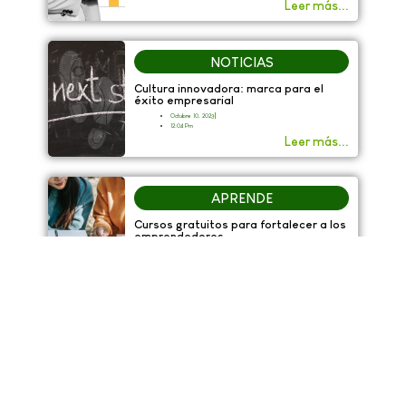
Leer más...
NOTICIAS
Cultura innovadora: marca para el
éxito empresarial
Octubre 10, 2023
12:04 Pm
Leer más...
APRENDE
Cursos gratuitos para fortalecer a los
emprendedores
Septiembre 27, 2023
11:27 Am
Leer más...
EMPRESA
ESPACIOS
Misión
Pots