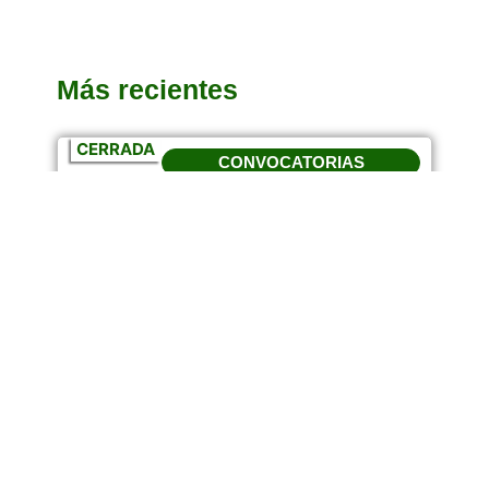
Más recientes
CERRADA
CONVOCATORIAS
Emprende País: Convocatorias al
programa
Si usted es un emprendedor de alto impacto y
está buscando un acompañamiento estratégico
para incrementar los márgenes y rentabilidad de
su empresa, la convocatoria 2024 de Emprende
País es para usted.
Febrero 5, 2024
10:14 Am
Leer más...
NOTICIAS
Cultura innovadora: marca para el
éxito empresarial
Octubre 10, 2023
12:04 Pm