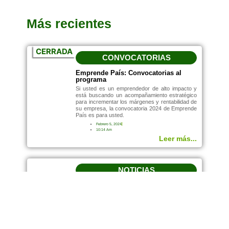
Más recientes
CERRADA
CONVOCATORIAS
Emprende País: Convocatorias al
programa
Si usted es un emprendedor de alto impacto y
está buscando un acompañamiento estratégico
para incrementar los márgenes y rentabilidad de
su empresa, la convocatoria 2024 de Emprende
País es para usted.
Febrero 5, 2024
10:14 Am
Leer más...
NOTICIAS
Cultura innovadora: marca para el
éxito empresarial
Octubre 10, 2023
12:04 Pm
Leer más...