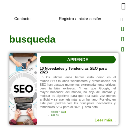
Contacto
Registro / Iniciar sesión
busqueda
APRENDE
10 Novedades y Tendencias SEO para
2023
En los últimos años hemos visto cómo en el
mundo SEO muchos webmasters y profesionales del
SEO han pasado momentos extremadamente críticos
pero también exitosos. Y es que Google, el
mayor buscador del mundo, no deja de innovar y
mejorar su algoritmo para que sea cada vez menos
artificial y se asemeje más a un humano. Por ello, en
este post podréis ver las principales novedades y
tendencias SEO para el 2023. ¡Toma nota!
Febrero 7, 2023
2:57 Pm
Leer más...