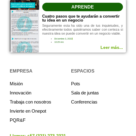
APRENDE
Cuatro pasos que te ayudarán a convertir
tu idea en un negocio
Seguramente esta ha sido una de tus inquietudes, y
efectivamente todos quisiéramos saber con certeza si
nuestra idea se puede convertir en un negocio viable.
Diciembre 3, 2022
10:29 Am
Leer más...
EMPRESA
ESPACIOS
Misión
Pots
Innovación
Sala de juntas
Trabaja con nosotros
Conferencias
Invierte en Onepot
PQR&F
Llamar:
+57 (321) 273-2321