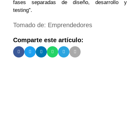
fases separadas de diseño, desarrollo y
testing”.
Tomado de: Emprendedores
Comparte este artículo:
Más recientes
CERRADA
CONVOCATORIAS
Emprende País: Convocatorias al
programa
Si usted es un emprendedor de alto impacto y
está buscando un acompañamiento estratégico
para incrementar los márgenes y rentabilidad de
su empresa, la convocatoria 2024 de Emprende