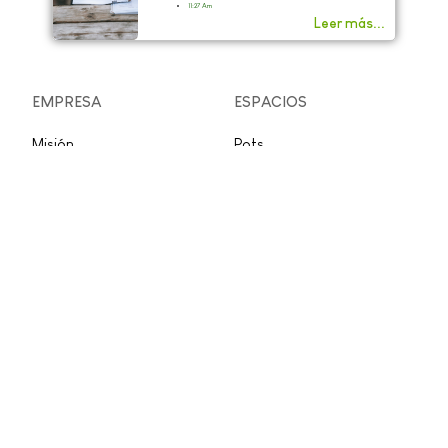
11:27 Am
Leer más...
EMPRESA
ESPACIOS
Misión
Pots
Innovación
Sala de juntas
Trabaja con nosotros
Conferencias
Invierte en Onepot
PQR&F
Llamar:
+57 (321) 273-2321
Escribir a Whatsapp: +57 (321) 273-2321
Onepot.
Carrera 16 # 55 - 09
Bogotá D.C