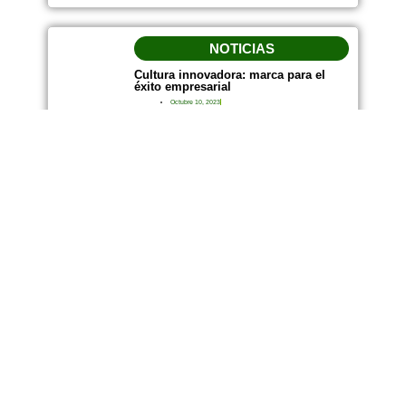
NOTICIAS
Cultura innovadora: marca para el
éxito empresarial
Octubre 10, 2023
12:04 Pm
Leer más...
APRENDE
Cursos gratuitos para fortalecer a los
emprendedores
Septiembre 27, 2023
11:27 Am
Leer más...
EMPRESA
ESPACIOS
Misión
Pots
Innovación
Sala de juntas