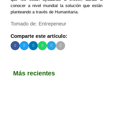
conocer a nivel mundial la solución que están
planteando a través de Humanitaria.
Tomado de: Entrepeneur
Comparte este artículo:
Más recientes
CERRADA
CONVOCATORIAS
Emprende País: Convocatorias al
programa
Si usted es un emprendedor de alto impacto y
está buscando un acompañamiento estratégico
para incrementar los márgenes y rentabilidad de