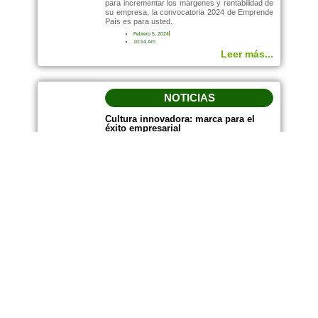
para incrementar los márgenes y rentabilidad de
su empresa, la convocatoria 2024 de Emprende
País es para usted.
Febrero 5, 2024
10:14 Am
Leer más...
NOTICIAS
Cultura innovadora: marca para el
éxito empresarial
Octubre 10, 2023
12:04 Pm
Leer más...
APRENDE
Cursos gratuitos para fortalecer a los
emprendedores
Septiembre 27, 2023
11:27 Am
Leer más...