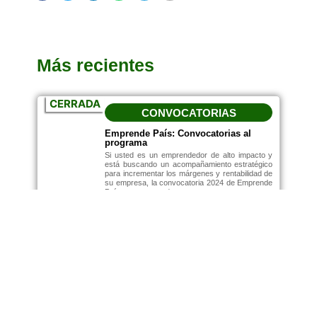
Más recientes
CERRADA
CONVOCATORIAS
Emprende País: Convocatorias al
programa
Si usted es un emprendedor de alto impacto y
está buscando un acompañamiento estratégico
para incrementar los márgenes y rentabilidad de
su empresa, la convocatoria 2024 de Emprende
País es para usted.
Febrero 5, 2024
10:14 Am
Leer más...
NOTICIAS
Cultura innovadora: marca para el
éxito empresarial
Octubre 10, 2023