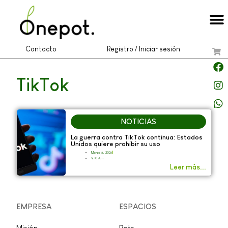
Contacto
Registro / Iniciar sesión
TikTok
NOTICIAS
La guerra contra TikTok continua: Estados
Unidos quiere prohibir su uso
Marzo 3, 2023
9:10 Am
Leer más...
EMPRESA
ESPACIOS
Misión
Pots