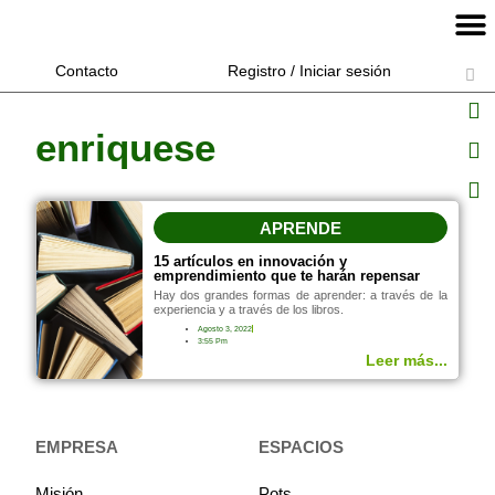
Contacto
Registro / Iniciar sesión
enriquese
APRENDE
15 artículos en innovación y
emprendimiento que te harán repensar
Hay dos grandes formas de aprender: a través de la
experiencia y a través de los libros.
Agosto 3, 2022
3:55 Pm
Leer más...
EMPRESA
ESPACIOS
Misión
Pots