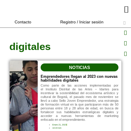
Contacto
Registro / Iniciar sesión
digitales
NOTICIAS
Emprendedores llegan al 2023 con nuevas
habilidades digitales
Como parte de las acciones implementadas por
el Instituto Distrital de las Artes – Idartes para
incentivar la sostenibilidad del ecosistema artístico y
cultural de Bogotá, el pasado mes de noviembre se
llevó a cabo Sello Joven Emprendedor, una estrategia
de formación virtual en la que participaron más de 50
personas entre 18 y 28 años de edad, en busca de
fortalecer sus habilidades estratégicas digitales y
acceder a nuevas herramientas de marketing
enfocado en el emprendimiento.
Enero 21, 2023
10:19 Am