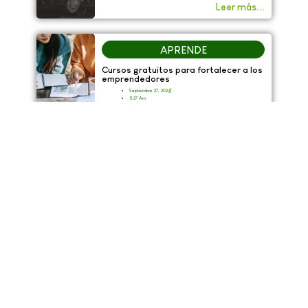
Leer más...
APRENDE
Cursos gratuitos para fortalecer a los
emprendedores
Septiembre 27, 2023
11:27 Am
Leer más...
EMPRESA
ESPACIOS
Misión
Pots
Innovación
Sala de juntas
Trabaja con nosotros
Conferencias
Invierte en Onepot
PQR&F