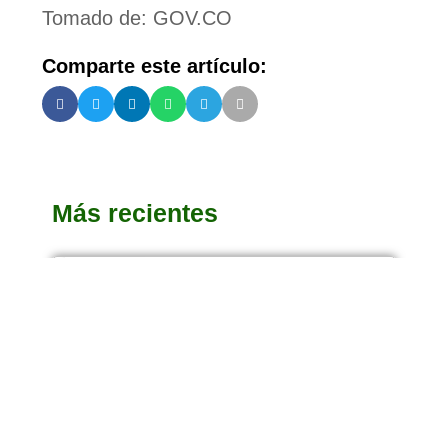
Tomado de: GOV.CO
Comparte este artículo:
Más recientes
CERRADA
CONVOCATORIAS
Emprende País: Convocatorias al
programa
Si usted es un emprendedor de alto impacto y
está buscando un acompañamiento estratégico
para incrementar los márgenes y rentabilidad de
su empresa, la convocatoria 2024 de Emprende
País es para usted.
Febrero 5, 2024
10:14 Am
Leer más...