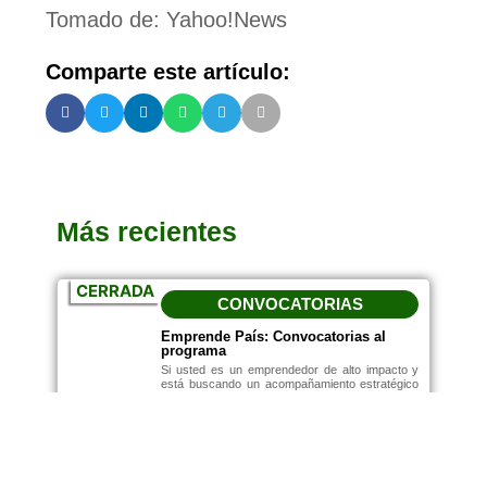
Tomado de: Yahoo!News
Comparte este artículo:
Más recientes
CERRADA
CONVOCATORIAS
Emprende País: Convocatorias al
programa
Si usted es un emprendedor de alto impacto y
está buscando un acompañamiento estratégico
para incrementar los márgenes y rentabilidad de
su empresa, la convocatoria 2024 de Emprende
País es para usted.
Febrero 5, 2024
10:14 Am
Leer más...