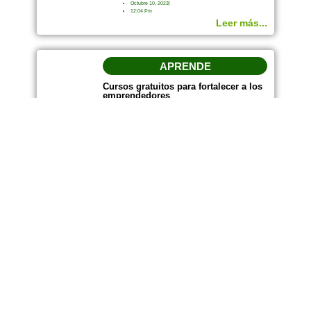
Octubre 10, 2023
12:04 Pm
Leer más...
APRENDE
Cursos gratuitos para fortalecer a los
emprendedores
Septiembre 27, 2023
11:27 Am
Leer más...
EMPRESA
ESPACIOS
Misión
Pots
Innovación
Sala de juntas
Trabaja con nosotros
Conferencias
Invierte en Onepot
PQR&F