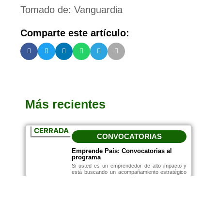
Tomado de: Vanguardia
Comparte este artículo:
Más recientes
CERRADA
CONVOCATORIAS
Emprende País: Convocatorias al
programa
Si usted es un emprendedor de alto impacto y
está buscando un acompañamiento estratégico
para incrementar los márgenes y rentabilidad de
su empresa, la convocatoria 2024 de Emprende
País es para usted.
Febrero 5, 2024
10:14 Am
Leer más...