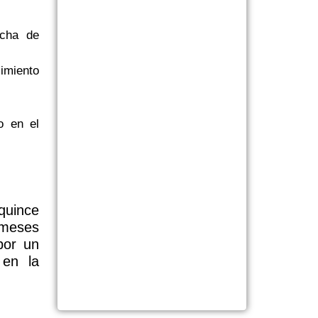
echa de
imiento
o en el
quince
 meses
por un
 en la