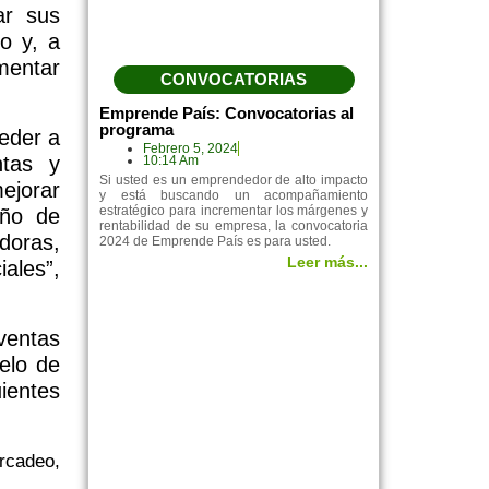
ar sus
o y, a
mentar
CONVOCATORIAS
Emprende País: Convocatorias al
programa
eder a
Febrero 5, 2024
ntas y
10:14 Am
Si usted es un emprendedor de alto impacto
mejorar
y está buscando un acompañamiento
estratégico para incrementar los márgenes y
eño de
rentabilidad de su empresa, la convocatoria
doras,
2024 de Emprende País es para usted.
Leer más...
ales”,
entas
elo de
ientes
rcadeo,