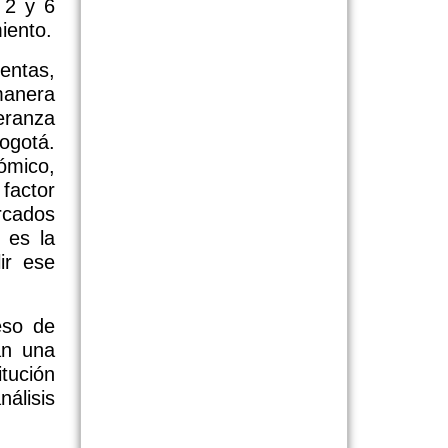
 2 y 6
iento.
entas,
manera
eranza
ogotá.
ómico,
factor
rcados
 es la
ir ese
eso de
án una
tución
álisis